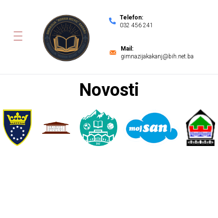
Telefon:
032 456 241
Mail:
gimnazijakakanj@bih.net.ba
Novosti